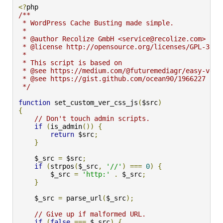
<?
/**

 * WordPress Cache Busting made simple.

 *

 * @author Recolize GmbH <service@recolize.com>

 * @license http://opensource.org/licenses/GPL-3.0 
 *

 * This script is based on

 * @see https://medium.com/@futuremediagr/easy-vers
 * @see https://gist.github.com/ocean90/1966227

 */
function
 set_custom_ver_css_js
(
$src
)
{
// Don't touch admin scripts.
if
(
is_admin
())
{
return
 $src
;
}
    $_src 
=
 $src
;
if
(
strpos
(
$_src
,
'//'
)
===
0
)
{
        $_src 
=
'http:'
.
 $_src
;
}
    $_src 
=
 parse_url
(
$_src
);
// Give up if malformed URL.
if
(
false
===
 $_src
)
{