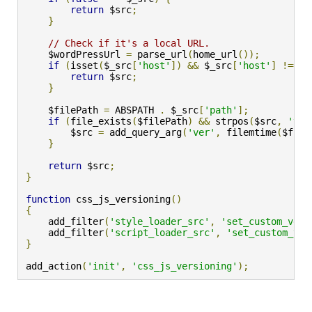
return
 $src
;
}
// Check if it's a local URL.
    $wordPressUrl 
=
 parse_url
(
home_url
());
if
(
isset
(
$_src
[
'host'
])
&&
 $_src
[
'host'
]
!==
 $
return
 $src
;
}
    $filePath 
=
 ABSPATH 
.
 $_src
[
'path'
];
if
(
file_exists
(
$filePath
)
&&
 strpos
(
$src
,
'ver
        $src 
=
 add_query_arg
(
'ver'
,
 filemtime
(
$file
}
return
 $src
;
}
function
 css_js_versioning
()
{
    add_filter
(
'style_loader_src'
,
'set_custom_ver_
    add_filter
(
'script_loader_src'
,
'set_custom_ver
}
add_action
(
'init'
,
'css_js_versioning'
);