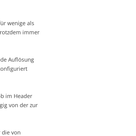
für wenige als
 trotzdem immer
ede Auflösung
onfiguriert
 ob im Header
gig von der zur
 die von