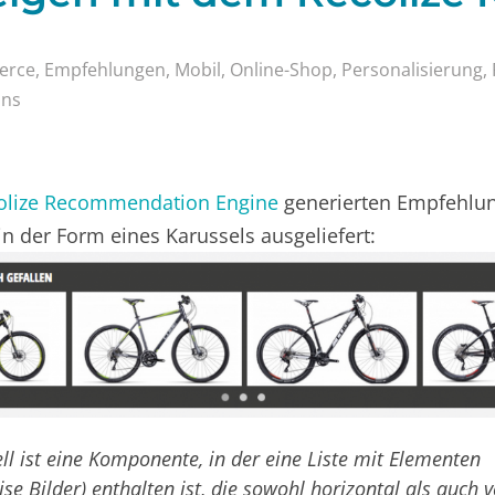
erce
,
Empfehlungen
,
Mobil
,
Online-Shop
,
Personalisierung
,
ons
olize Recommendation Engine
generierten Empfehlu
n der Form eines Karussels ausgeliefert:
ll ist eine Komponente, in der eine Liste mit Elementen
se Bilder) enthalten ist, die sowohl horizontal als auch v