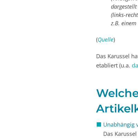
dargestellt
(links-rec
z.B. einem
(
Quelle
)
Das Karussel hat
etabliert (u.a.
da
Welche 
Artikel
Unabhängig v
Das Karussel 