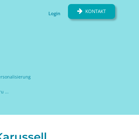
KONTAKT
Login
rsonalisierung
u ...
arussell