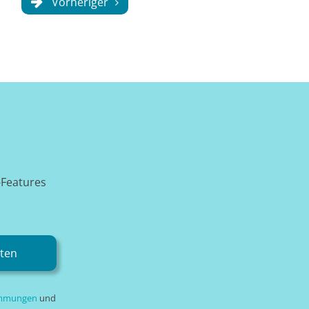
Vorheriger
-Features
rten
immungen
und