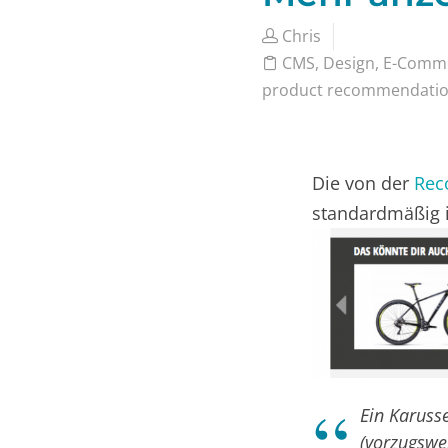
Chris
CMS
,
Design
,
E-Comm
product recommendati
Die von der
Rec
standardmäßig i
Ein Karusse
(vorzugswei