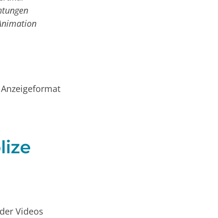
chtungen
Animation
s Anzeigeformat
lize
oder Videos