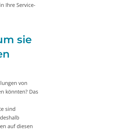
 Ihre Service-
um sie
en
hlungen von
len könnten? Das
te sind
 deshalb
en auf diesen