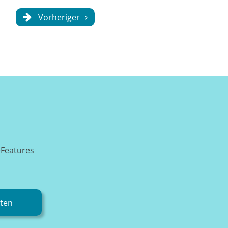
Vorheriger
-Features
rten