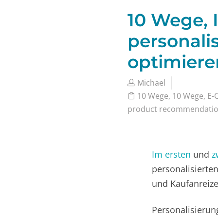
10 Wege, 
personali
optimieren
Michael
10 Wege
,
10 Wege
,
E-
product recommendati
Im ersten
und
z
personalisierte
und Kaufanreize
Personalisierung