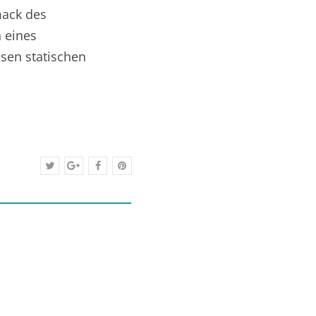
mack des
n eines
esen statischen