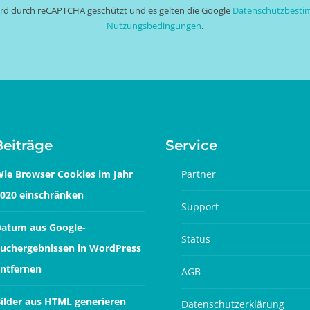
wird durch reCAPTCHA geschützt und es gelten die Google
Datenschutzbest
Nutzungsbedingungen
.
Beiträge
Service
ie Browser Cookies im Jahr
Partner
020 einschränken
Support
atum aus Google-
Status
uchergebnissen in WordPress
ntfernen
AGB
ilder aus HTML generieren
Datenschutzerklärung