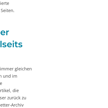
ierte
Seiten.
der
lseits
 immer gleichen
en und im
ie
ikel, die
er zurück zu
etter-Archiv