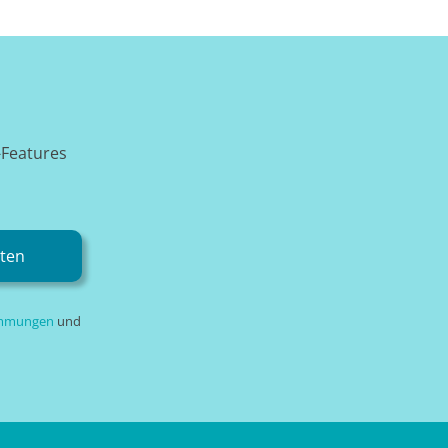
-Features
rten
immungen
und