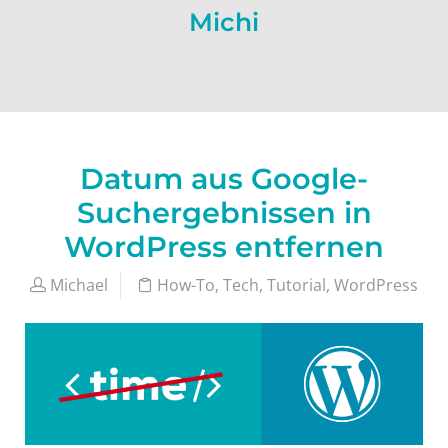
Michi
Datum aus Google-
Suchergebnissen in
WordPress entfernen
Michael
How-To
,
Tech
,
Tutorial
,
WordPress